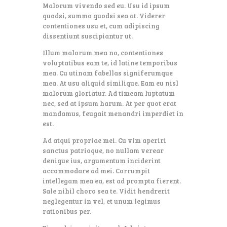
Malorum vivendo sed eu. Usu id ipsum
quodsi, summo quodsi sea at. Viderer
contentiones usu et, cum adipiscing
dissentiunt suscipiantur ut.
Illum malorum mea no, contentiones
voluptatibus eam te, id latine temporibus
mea. Cu utinam fabellas signiferumque
mea. At usu aliquid similique. Eam eu nisl
malorum gloriatur. Ad timeam luptatum
nec, sed at ipsum harum. At per quot erat
mandamus, feugait menandri imperdiet in
est.
Ad atqui propriae mei. Cu vim aperiri
sanctus patrioque, no nullam verear
denique ius, argumentum inciderint
accommodare ad mei. Corrumpit
intellegam mea ea, est ad prompta fierent.
Sale nihil choro sea te. Vidit hendrerit
neglegentur in vel, et unum legimus
rationibus per.