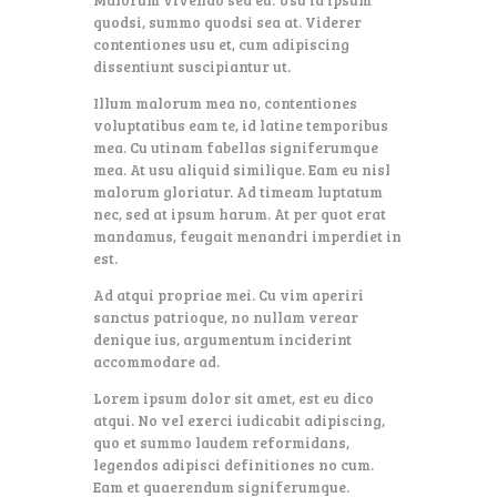
Malorum vivendo sed eu. Usu id ipsum
quodsi, summo quodsi sea at. Viderer
contentiones usu et, cum adipiscing
dissentiunt suscipiantur ut.
Illum malorum mea no, contentiones
voluptatibus eam te, id latine temporibus
mea. Cu utinam fabellas signiferumque
mea. At usu aliquid similique. Eam eu nisl
malorum gloriatur. Ad timeam luptatum
nec, sed at ipsum harum. At per quot erat
mandamus, feugait menandri imperdiet in
est.
Ad atqui propriae mei. Cu vim aperiri
sanctus patrioque, no nullam verear
denique ius, argumentum inciderint
accommodare ad.
Lorem ipsum dolor sit amet, est eu dico
atqui. No vel exerci iudicabit adipiscing,
quo et summo laudem reformidans,
legendos adipisci definitiones no cum.
Eam et quaerendum signiferumque.