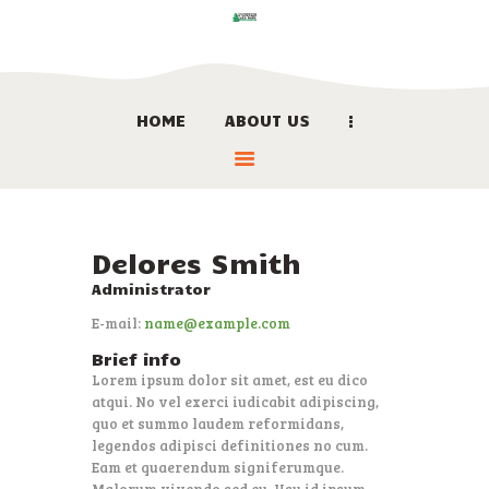
HOME
ABOUT US
HOME
ABOUT US
LOCATION
BOOK NOW
Delores Smith
LINKS
Administrator
CONTACT US
E-mail:
name@example.com
Brief info
Lorem ipsum dolor sit amet, est eu dico
atqui. No vel exerci iudicabit adipiscing,
quo et summo laudem reformidans,
legendos adipisci definitiones no cum.
Eam et quaerendum signiferumque.